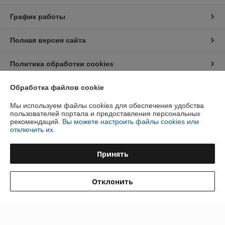
График работы
Полная версия сайта
Политика обработки cookies
Сайт создан на платформе Deal.by
Обработка файлов cookie
Мы используем файлы cookies для обеспечения удобства
пользователей портала и предоставления персональных
Информация для покупателя
рекомендаций.
Вы можете настроить файлы cookies или
отключить их.
Индивидуальный предприниматель:
ИП Калиненко Андрей
Леонидович
Минская область, Минский район, аг Лесной, ул. Александрова, 11 - 347
Принять
Регистрационный номер ЕГР: 692125150
Отклонить
УНП: 692125150
Регистрационный орган: Минский районный исполком
Дата регистрации компании: 25.03.2019