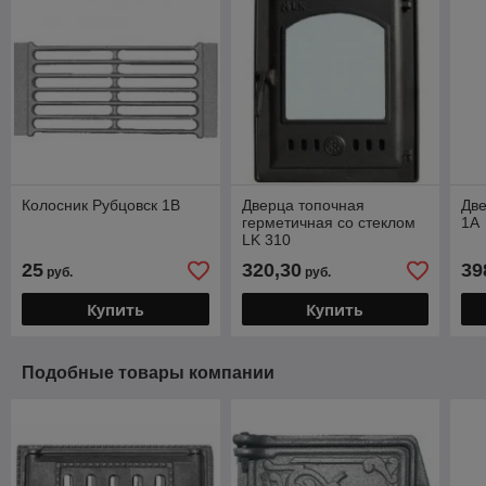
Колосник Рубцовск 1В
Дверца топочная
Две
герметичная со стеклом
1А
LK 310
25
320,30
39
руб.
руб.
Купить
Купить
Подобные товары компании