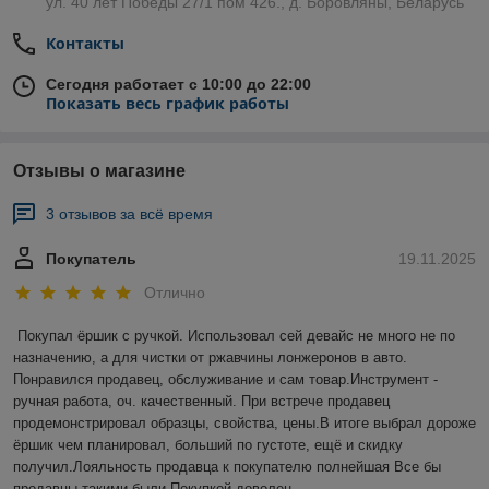
ул. 40 лет Победы 27/1 пом 426., д. Боровляны, Беларусь
Контакты
Сегодня работает с 10:00 до 22:00
Показать весь график работы
Отзывы о магазине
3 отзывов за всё время
Покупатель
19.11.2025
Отлично
Покупал ёршик с ручкой. Использовал сей девайс не много не по 
назначению, а для чистки от ржавчины лонжеронов в авто. 
Понравился продавец, обслуживание и сам товар.Инструмент - 
ручная работа, оч. качественный. При встрече продавец 
продемонстрировал образцы, свойства, цены.В итоге выбрал дороже 
ёршик чем планировал, больший по густоте, ещё и скидку 
получил.Лояльность продавца к покупателю полнейшая Все бы 
продавцы такими были.Покупкой доволен.