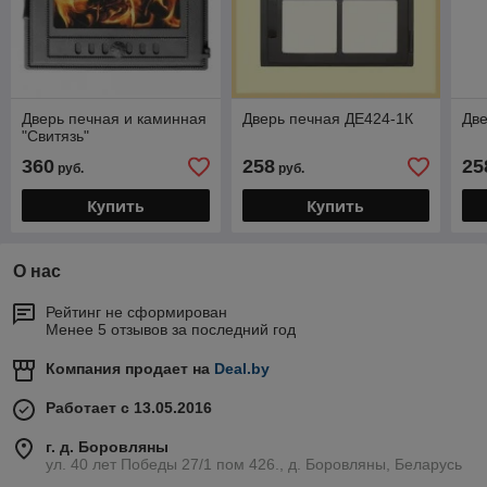
Дверь печная и каминная
Дверь печная ДЕ424-1К
Две
"Свитязь"
360
258
25
руб.
руб.
Купить
Купить
О нас
Рейтинг не сформирован
Менее 5 отзывов за последний год
Компания продает на
Deal.by
Работает с 13.05.2016
г. д. Боровляны
ул. 40 лет Победы 27/1 пом 426., д. Боровляны, Беларусь