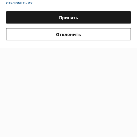
отключить их.
Сделка подтверждена через корзину
Принять
Андрей
21.12.2017
Отклонить
Нейтрально
Сайт хороший в принципе но вот что бы купить один товар менее 
60р нельзя,  это минус для меня что бы купииь надо набрать товара 
ненужного или пока я не могу себе его позволить что бы заказать на 
такую сумму
Показать все отзывы
О нас
Контакты
Доставка и оплата