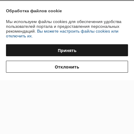
Андрей
21.12.2017
Обработка файлов cookie
Нейтрально
Мы используем файлы cookies для обеспечения удобства
пользователей портала и предоставления персональных
Сайт хороший в принципе но вот что бы купить один товар менее 
рекомендаций.
Вы можете настроить файлы cookies или
отключить их.
60р нельзя,  это минус для меня что бы купииь надо набрать товара 
ненужного или пока я не могу себе его позволить что бы заказать на 
такую сумму
Принять
Показать все отзывы
Отклонить
О нас
Контакты
Доставка и оплата
График работы